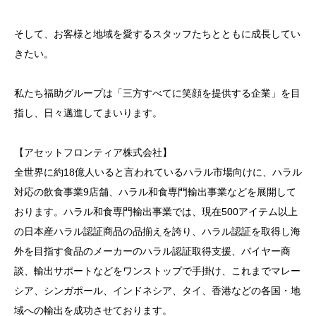
そして、お客様と地域を愛するスタッフたちとともに成長してい
きたい。
私たち福助グループは「三方すべてに笑顔を提供する企業」を目
指し、日々邁進してまいります。
【アセットフロンティア株式会社】
全世界に約18億人いると言われているハラル市場向けに、ハラル
対応の飲食事業9店舗、ハラル和食専門輸出事業などを展開して
おります。ハラル和食専門輸出事業では、現在500アイテム以上
の日本産ハラル認証商品の品揃えを誇り、ハラル認証を取得し海
外を目指す食品のメーカーのハラル認証取得支援、バイヤー商
談、輸出サポートなどをワンストップで手掛け、これまでマレー
シア、シンガポール、インドネシア、タイ、香港などの各国・地
域への輸出を成功させております。